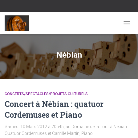
DÉPLI
Nébian
CONCERTS/SPECTACLES/PROJETS CULTURELS
Concert à Nébian : quatuor
Cordemuses et Piano
Samedi 10 Mars 2012 à 20h45, au Domaine de la Tour à Nébian
Quatuor Cordemuses et Camille Martin, Piano