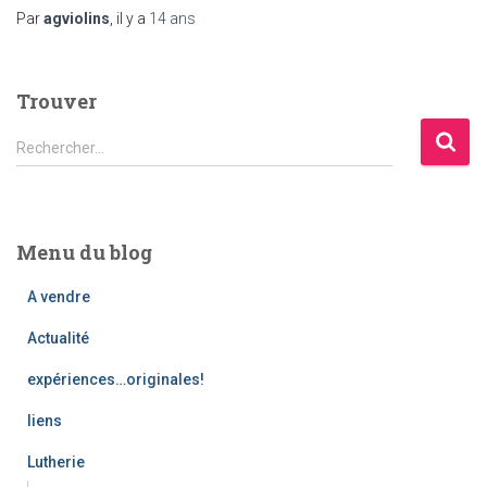
Par
agviolins
, il y a
14 ans
Trouver
R
Rechercher…
e
c
h
e
Menu du blog
r
c
A vendre
h
e
Actualité
r
expériences…originales!
:
liens
Lutherie