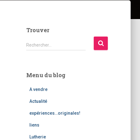
Trouver
R
Rechercher…
e
c
h
e
Menu du blog
r
c
A vendre
h
e
Actualité
r
expériences…originales!
:
liens
Lutherie