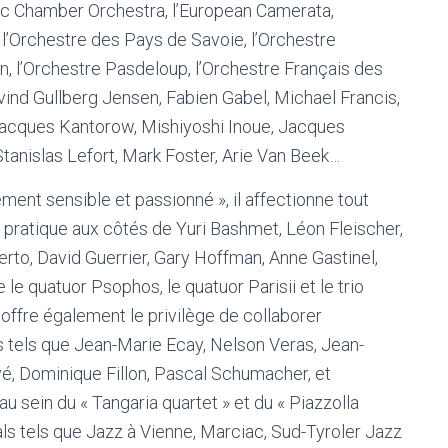
tic Chamber Orchestra, l’European Camerata,
 l’Orchestre des Pays de Savoie, l’Orchestre
, l’Orchestre Pasdeloup, l’Orchestre Français des
ivind Gullberg Jensen, Fabien Gabel, Michael Francis,
Jacques Kantorow, Mishiyoshi Inoue, Jacques
Stanislas Lefort, Mark Foster, Arie Van Beek…
ent sensible et passionné », il affectionne tout
 pratique aux côtés de Yuri Bashmet, Léon Fleischer,
rto, David Guerrier, Gary Hoffman, Anne Gastinel,
e quatuor Psophos, le quatuor Parisii et le trio
 offre également le privilège de collaborer
 tels que Jean-Marie Ecay, Nelson Veras, Jean-
vé, Dominique Fillon, Pascal Schumacher, et
 sein du « Tangaria quartet » et du « Piazzolla
als tels que Jazz à Vienne, Marciac, Sud-Tyroler Jazz