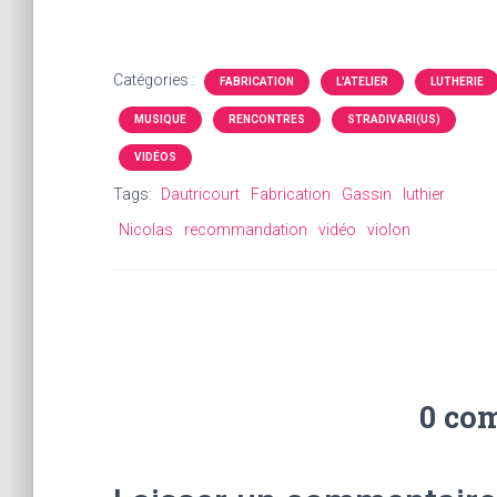
Catégories :
FABRICATION
L'ATELIER
LUTHERIE
MUSIQUE
RENCONTRES
STRADIVARI(US)
VIDÉOS
Tags:
Dautricourt
Fabrication
Gassin
luthier
Nicolas
recommandation
vidéo
violon
0 co