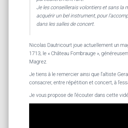
Je les conseillerais volontiers et sans la
acquérir un bel instrument, pour l’acco
dans les salles de concert.
Nicolas Dautricourt joue actuellement un mag
1713, le « Château Fombrauge », généreusem
Magrez.
Je tiens à le remercier ainsi que l’altiste Ge
consacrer, entre répétition et concert, à l’es
Je vous propose de l’écouter dans cette vidé