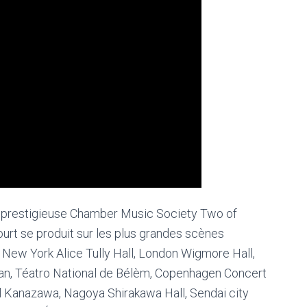
 la prestigieuse Chamber Music Society Two of
urt se produit sur les plus grandes scènes
 New York Alice Tully Hall, London Wigmore Hall,
an, Téatro National de Bélèm, Copenhagen Concert
 Kanazawa, Nagoya Shirakawa Hall, Sendai city