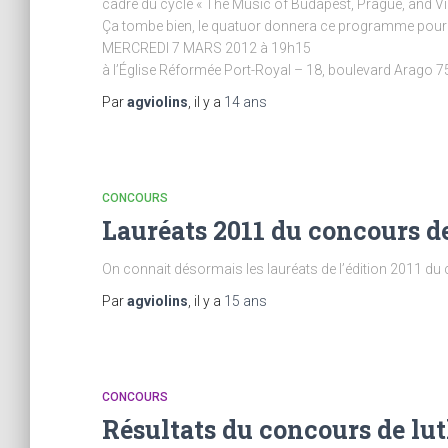
cadre du cycle « The Music of Budapest, Prague, and Vi
Ça tombe bien, le quatuor donnera ce programme pour 
MERCREDI 7 MARS 2012 à 19h15
à l’Église Réformée Port-Royal – 18, boulevard Arago 
Par
agviolins
, il y a
14 ans
CONCOURS
Lauréats 2011 du concours de
On connait désormais les lauréats de l’édition 2011 du c
Par
agviolins
, il y a
15 ans
CONCOURS
Résultats du concours de lut