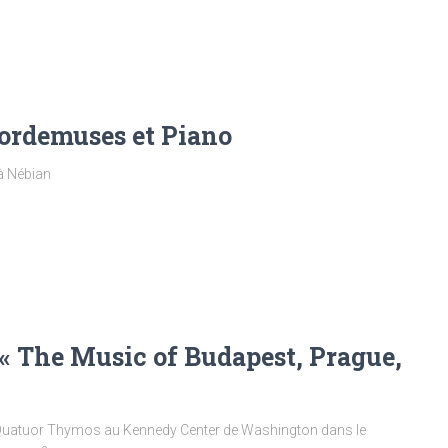
Cordemuses et Piano
à Nébian
« The Music of Budapest, Prague,
 Quatuor Thymos au Kennedy Center de Washington dans le