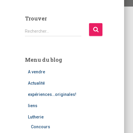
Trouver
R
Rechercher…
e
c
h
e
Menu du blog
r
c
A vendre
h
e
Actualité
r
expériences…originales!
:
liens
Lutherie
Concours