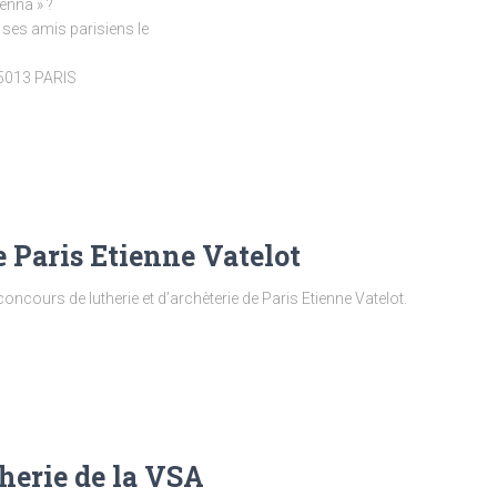
enna » ?
ses amis parisiens le
75013 PARIS
 Paris Etienne Vatelot
oncours de lutherie et d’archèterie de Paris Etienne Vatelot.
herie de la VSA