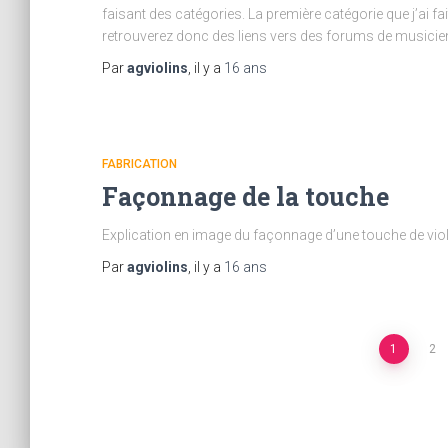
faisant des catégories. La première catégorie que j’ai f
retrouverez donc des liens vers des forums de musicien
Par
agviolins
, il y a
16 ans
FABRICATION
Façonnage de la touche
Explication en image du façonnage d’une touche de viol
Par
agviolins
, il y a
16 ans
Pagination
1
2
des