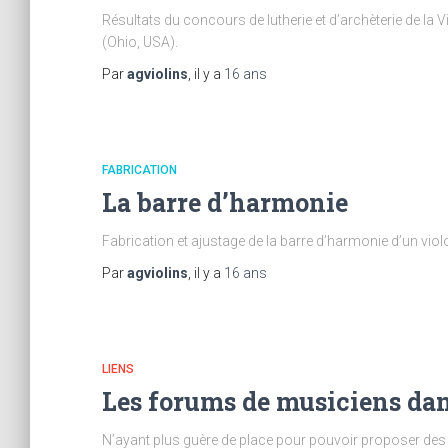
Résultats du concours de lutherie et d’archèterie de la 
(Ohio, USA).
Par
agviolins
, il y a
16 ans
FABRICATION
La barre d’harmonie
Fabrication et ajustage de la barre d’harmonie d’un viol
Par
agviolins
, il y a
16 ans
LIENS
Les forums de musiciens dan
N’ayant plus guère de place pour pouvoir proposer des lie