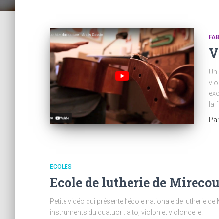
FAB
V
Un 
vio
exc
la 
Pa
ECOLES
Ecole de lutherie de Mirecou
Petite vidéo qui présente l’école nationale de lutherie d
instruments du quatuor : alto, violon et violoncelle.