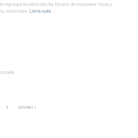
aite regroupe les liens vers les forums de musiciens. Vous y
s, violonistes,
Lire la suite
oncelle.
3
SUIVANT