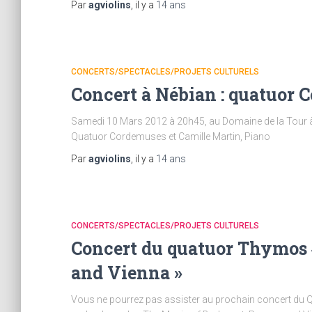
Par
agviolins
, il y a
14 ans
CONCERTS/SPECTACLES/PROJETS CULTURELS
Concert à Nébian : quatuor 
Samedi 10 Mars 2012 à 20h45, au Domaine de la Tour 
Quatuor Cordemuses et Camille Martin, Piano
Par
agviolins
, il y a
14 ans
CONCERTS/SPECTACLES/PROJETS CULTURELS
Concert du quatuor Thymos 
and Vienna »
Vous ne pourrez pas assister au prochain concert du