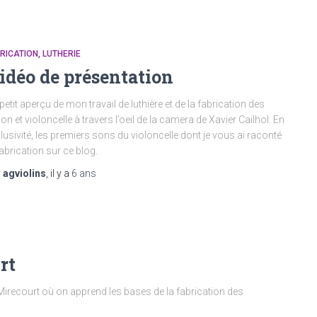
RICATION
LUTHERIE
idéo de présentation
petit aperçu de mon travail de luthière et de la fabrication des
lon et violoncelle à travers l’oeil de la camera de Xavier Cailhol. En
lusivité, les premiers sons du violoncelle dont je vous ai raconté
fabrication sur ce blog.
r
agviolins
, il y a
6 ans
rt
e Mirecourt où on apprend les bases de la fabrication des